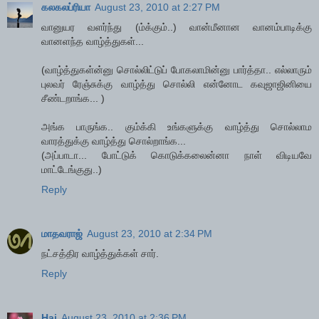
கலகலப்ரியா
August 23, 2010 at 2:27 PM
வானுயர வளர்ந்து (ம்க்கும்..) வான்மீனான வானம்பாடிக்கு
வானளந்த வாழ்த்துகள்...
(வாழ்த்துகள்ன்னு சொல்லிட்டுப் போகலாமின்னு பார்த்தா.. எல்லாரும்
புலவர் ரேஞ்சுக்கு வாழ்த்து சொல்லி என்னோட கவுஜாஜினியை
சீண்டறாங்க... )
அங்க பாருங்க.. கும்க்கி உங்களுக்கு வாழ்த்து சொல்லாம
வாரத்துக்கு வாழ்த்து சொல்றாங்க...
(அப்பாடா... போட்டுக் கொடுக்கலைன்னா நாள் விடியவே
மாட்டேங்குது..)
Reply
மாதவராஜ்
August 23, 2010 at 2:34 PM
நட்சத்திர வாழ்த்துக்கள் சார்.
Reply
Hai
August 23, 2010 at 2:36 PM