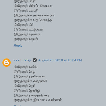
@@நன்றி பா.ரா
@@நன்றி ஸ்ரீராம். நிச்சயமா
@@நன்றி தளபதி
@@நன்றிங்க ஞாஞளஙலாழன்
@@நன்றிங்க தெய்வசுகந்தி
@@நன்றி கிரி
@@நன்றி தமிழ்மகன்
@@நன்றி சரவணா
@@நன்றி ரிஷபன்
Reply
vasu balaji
August 23, 2010 at 10:04 PM
@@நன்றி நண்டு
@@நன்றி சேது
@@நன்றி ராஜகோபால்
@@நன்றிங்க அரசூரான்
@@நன்றி ஜெரி
@@நன்றி ஜோதிஜி
@@நன்றி ராமமூர்த்தி சார்
@@நன்றிங்க இராமசாமி கண்ணன்.