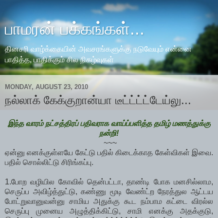
பாமரன் பக்கங்கள்...
தினசரி வாழ்க்கையின் அவசரங்களுக்கு நடுவேயும் என்னை
பாதித்த, பாதிக்கும் சில நிகழ்வுகள்
MONDAY, AUGUST 23, 2010
நல்லாக் கேக்குறான்யா டீட்ட்ட்ட்டேய்லு...
இந்த வாரம் நட்சத்திரப் பதிவராக வாய்ப்பளித்த தமிழ் மணத்துக்கு
நன்றி!
~~~
ஏன்னு எனக்குள்ளயே கேட்டு பதில் கிடைக்காத கேள்விகள் இவை.
பதில் சொல்லிட்டு சிரிங்கப்பு.
1.போற வழியில கோவில் தென்பட்டா, தாண்டி போக மனசில்லாம,
செருப்ப அவிழ்த்துட்டு, கண்ணு மூடி வேண்ட்ற நேரத்துல ஆட்டய
போட்றுவானுவன்னு சாமிய அதுக்கு கூட நம்பாம கட்டை விரல்ல
செருப்பு முனைய அழுத்திக்கிட்டு, சாமி எனக்கு அதக்குடு,