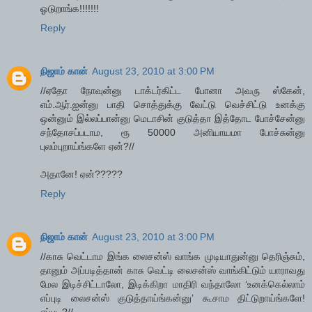
ஓடுறாங்க!!!!!!!
Reply
நிஜாம் கான்
August 23, 2010 at 3:00 PM
//ஏதோ நோவுன்னு டாக்டர்கிட்ட போனா அவரு ஸ்கேன்,
எம்.ஆர்.ஐன்னு பாதி சொத்துக்கு வேட்டு வெச்சிட்டு உனக்கு
ஒன்னும் இல்லப்பான்னு மெடாசின் குடுத்தா இத்தோட போச்சேன்னு
சந்தோசப்படாம, ரூ 50000 அனியாயமா போச்சுன்னு
புலம்புறாய்ங்களே ஏன்?//
அதானே! ஏன்?????
Reply
நிஜாம் கான்
August 23, 2010 at 3:00 PM
//காசு வெட்டாம இங்க லைசன்ஸ் வாங்க முடியாதுன்னு தெரிஞ்சும்,
தானும் அப்படித்தான் காசு வெட்டி லைசன்ஸ் வாங்கிட்டும் யாராவது
மேல இடிச்சிட்டாலோ, இடிக்கிறா மாதிரி வந்தாலோ ‘உனக்கெல்லாம்
எப்புடி லைசன்ஸ் குடுத்தாய்ங்கன்னு’ கூசாம திட்டுறாய்ங்களே!