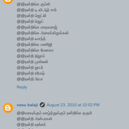
@@நன்றிங்க கும்கி
@@நன்றி டி.வி.ஆர் சார்
@@நன்றி ஜெட்லி
@@நன்றி ஜெய்
@@நன்றிங்க மாதவராஜ்
@@நன்றிங்க அரைக்கிறுக்கன்
@@நன்றி வசந்த்
@@நன்றிங்க மணிஜி
@@நன்றிங்க மேனகா
@@நன்றி நிஜாம்
@@நன்றி முகிலன்
@@நன்றி ஜாபர்
@@நன்றி ரமேஷ்
@@நன்றி பிரபா
Reply
vasu balaji
August 23, 2010 at 10:02 PM
@@வரவுக்கும் வாழ்த்துக்கும் நன்றிங்க தருமி
@@நன்றி அன்பரசன்
@@நன்றி ஷங்கர்