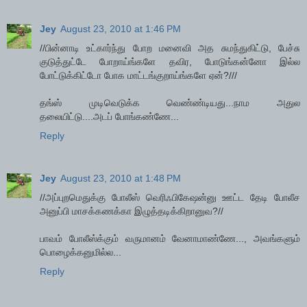
Jey
August 23, 2010 at 1:46 PM
//பின்னாடி உட்கார்ந்து போற மனைவி அத சுமந்துகிட்டு, பேச்சு
குடுத்துட்டே போறாய்ங்களே தவிர, போடுங்கன்னோ இல்ல
போட்டுக்கிட்டோ போக மாட்டங்குறாய்ங்களே ஏன்?///
தங்ஸ் முடிவெடுக்க வெண்ண்டியது...நாம அதுல
தலையிட்டு....அடப் போங்கண்ணே...
Reply
Jey
August 23, 2010 at 1:48 PM
//அப்புறமெதுக்கு போலீஸ் வெரிஃபிகேஷன்னு ஊட்ட தேடி போலீச
அனுப்பி மாசக்கணக்கா இழுத்தடிக்கிறானுவ?//
பாவம் போலீஸ்க்கும் வருமானம் வேனாமாண்ணே..., அவங்களும்
பொழைக்கனுமில்ல...
Reply