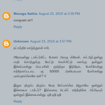
Menaga Sathia
August 23, 2010 at 3:35 PM
congrats sir!!
Reply
Unknown
August 23, 2010 at 3:57 PM
நட்சத்திர வாழ்த்துகள் சார்.
//நோவுன்னு டாக்டர்கிட்ட போனா அவரு ஸ்கேன், எம்.ஆர்.ஐன்னு
பாதி சொத்துக்கு வேட்டு வெச்சிட்டு உனக்கு ஒன்னும்
இல்லப்பான்னு மெடாசின் குடுத்தா இத்தோட போச்சேன்னு
சந்தோசப்படாம, ரூ 50000 அனியாயமா போச்சுன்னு
புலம்புறாய்ங்களே ஏன்? //
இதுல திரும்ப திரும்ப வேற கேப்பாய்ங்க நிஜமாவே ஒன்னும்
இல்லையா டாக்டர்? இவ்வளவு டெஸ்ட் எடுத்திங்க அப்பிடியும்
ஒன்னும் இல்லையான்னு. ஹி ஹி ஹி
Reply