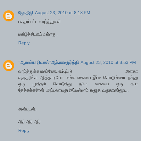
ஜோதிஜி
August 23, 2010 at 8:18 PM
பலதரப்பட்ட வாழ்த்துகள்.
மகிழ்ச்சியாய் உள்ளது.
Reply
”ஆரண்ய நிவாஸ்”ஆர்.ராமமூர்த்தி
August 23, 2010 at 8:53 PM
வாழ்த்துக்களண்ணே..எம்புட்டு அளகா
எளுதறீங்க..ஆத்தாடியோ...உங்க கையை இப்டீ கொடுங்ணா. நச்னு
ஒரு முத்தம் கொடுத்து நம்ம கையை ஒரு தபா
தேச்சுக்கறேன்..அப்பவாவது இப்டீல்லாம் எளூத வருதாண்ணு...
அன்புடன்,
ஆர்.ஆர்.ஆர்
Reply