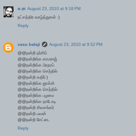
க ரா
August 23, 2010 at 9:18 PM
நட்சத்திர வாழ்த்துகள் :)
Reply
vasu balaji
August 23, 2010 at 9:52 PM
@@நன்றி நர்சிம்
@@நன்றிங்க காமராஜ்
@@நன்றிங்க பிரதாப்
@@நன்றிங்க செந்தில்
@@நன்றி கதிர்:)
@@நன்றிங்க ஜாக்கி
@@நன்றிங்க செந்தில்
@@நன்றிங்க பழமை
@@நன்றிங்க நாடோடி
@@நன்றி சிவசங்கர்
@@நன்றி பவன்
@@நன்றி சேட்டை
Reply