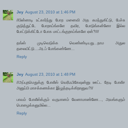
Jey
August 23, 2010 at 1:46 PM
//பின்னாடி உட்கார்ந்து போற மனைவி அத சுமந்துகிட்டு, பேச்சு
குடுத்துட்டே போறாய்ங்களே தவிர, போடுங்கன்னோ இல்ல
போட்டுக்கிட்டோ போக மாட்டங்குறாய்ங்களே ஏன்?///
தங்ஸ் முடிவெடுக்க வெண்ண்டியது...நாம அதுல
தலையிட்டு....அடப் போங்கண்ணே...
Reply
Jey
August 23, 2010 at 1:48 PM
//அப்புறமெதுக்கு போலீஸ் வெரிஃபிகேஷன்னு ஊட்ட தேடி போலீச
அனுப்பி மாசக்கணக்கா இழுத்தடிக்கிறானுவ?//
பாவம் போலீஸ்க்கும் வருமானம் வேனாமாண்ணே..., அவங்களும்
பொழைக்கனுமில்ல...
Reply