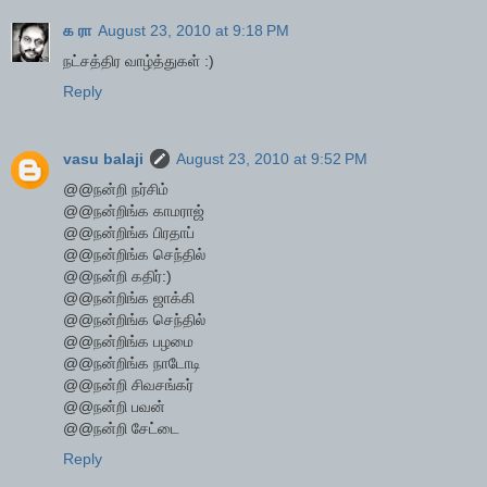
க ரா
August 23, 2010 at 9:18 PM
நட்சத்திர வாழ்த்துகள் :)
Reply
vasu balaji
August 23, 2010 at 9:52 PM
@@நன்றி நர்சிம்
@@நன்றிங்க காமராஜ்
@@நன்றிங்க பிரதாப்
@@நன்றிங்க செந்தில்
@@நன்றி கதிர்:)
@@நன்றிங்க ஜாக்கி
@@நன்றிங்க செந்தில்
@@நன்றிங்க பழமை
@@நன்றிங்க நாடோடி
@@நன்றி சிவசங்கர்
@@நன்றி பவன்
@@நன்றி சேட்டை
Reply