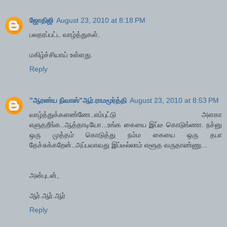
ஜோதிஜி
August 23, 2010 at 8:18 PM
பலதரப்பட்ட வாழ்த்துகள்.
மகிழ்ச்சியாய் உள்ளது.
Reply
”ஆரண்ய நிவாஸ்”ஆர்.ராமமூர்த்தி
August 23, 2010 at 8:53 PM
வாழ்த்துக்களண்ணே..எம்புட்டு அளகா
எளுதறீங்க..ஆத்தாடியோ...உங்க கையை இப்டீ கொடுங்ணா. நச்னு
ஒரு முத்தம் கொடுத்து நம்ம கையை ஒரு தபா
தேச்சுக்கறேன்..அப்பவாவது இப்டீல்லாம் எளூத வருதாண்ணு...
அன்புடன்,
ஆர்.ஆர்.ஆர்
Reply