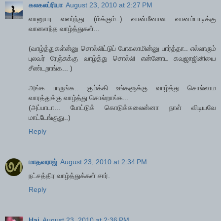
கலகலப்ரியா
August 23, 2010 at 2:27 PM
வானுயர வளர்ந்து (ம்க்கும்..) வான்மீனான வானம்பாடிக்கு
வானளந்த வாழ்த்துகள்...
(வாழ்த்துகள்ன்னு சொல்லிட்டுப் போகலாமின்னு பார்த்தா.. எல்லாரும்
புலவர் ரேஞ்சுக்கு வாழ்த்து சொல்லி என்னோட கவுஜாஜினியை
சீண்டறாங்க... )
அங்க பாருங்க.. கும்க்கி உங்களுக்கு வாழ்த்து சொல்லாம
வாரத்துக்கு வாழ்த்து சொல்றாங்க...
(அப்பாடா... போட்டுக் கொடுக்கலைன்னா நாள் விடியவே
மாட்டேங்குது..)
Reply
மாதவராஜ்
August 23, 2010 at 2:34 PM
நட்சத்திர வாழ்த்துக்கள் சார்.
Reply
Hai
August 23, 2010 at 2:36 PM