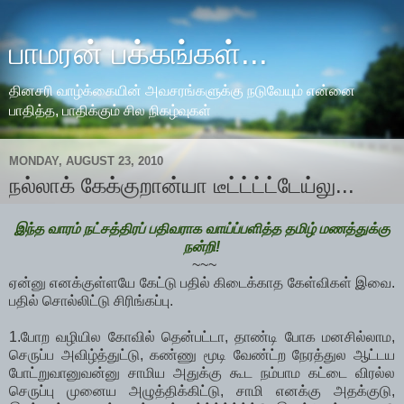
பாமரன் பக்கங்கள்...
தினசரி வாழ்க்கையின் அவசரங்களுக்கு நடுவேயும் என்னை
பாதித்த, பாதிக்கும் சில நிகழ்வுகள்
MONDAY, AUGUST 23, 2010
நல்லாக் கேக்குறான்யா டீட்ட்ட்ட்டேய்லு...
இந்த வாரம் நட்சத்திரப் பதிவராக வாய்ப்பளித்த தமிழ் மணத்துக்கு
நன்றி!
~~~
ஏன்னு எனக்குள்ளயே கேட்டு பதில் கிடைக்காத கேள்விகள் இவை.
பதில் சொல்லிட்டு சிரிங்கப்பு.
1.போற வழியில கோவில் தென்பட்டா, தாண்டி போக மனசில்லாம,
செருப்ப அவிழ்த்துட்டு, கண்ணு மூடி வேண்ட்ற நேரத்துல ஆட்டய
போட்றுவானுவன்னு சாமிய அதுக்கு கூட நம்பாம கட்டை விரல்ல
செருப்பு முனைய அழுத்திக்கிட்டு, சாமி எனக்கு அதக்குடு,