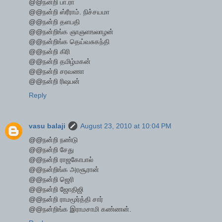
@@நன்றி பா.ரா
@@நன்றி ஸ்ரீராம். நிச்சயமா
@@நன்றி தளபதி
@@நன்றிங்க ஞாஞளஙலாழன்
@@நன்றிங்க தெய்வசுகந்தி
@@நன்றி கிரி
@@நன்றி தமிழ்மகன்
@@நன்றி சரவணா
@@நன்றி ரிஷபன்
Reply
vasu balaji
August 23, 2010 at 10:04 PM
@@நன்றி நண்டு
@@நன்றி சேது
@@நன்றி ராஜகோபால்
@@நன்றிங்க அரசூரான்
@@நன்றி ஜெரி
@@நன்றி ஜோதிஜி
@@நன்றி ராமமூர்த்தி சார்
@@நன்றிங்க இராமசாமி கண்ணன்.