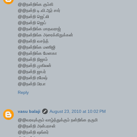
@@நன்றிங்க கும்கி
@@நன்றி டி.வி.ஆர் சார்
@@நன்றி ஜெட்லி
@@நன்றி ஜெய்
@@நன்றிங்க மாதவராஜ்
@@நன்றிங்க அரைக்கிறுக்கன்
@@நன்றி வசந்த்
@@நன்றிங்க மணிஜி
@@நன்றிங்க மேனகா
@@நன்றி நிஜாம்
@@நன்றி முகிலன்
@@நன்றி ஜாபர்
@@நன்றி ரமேஷ்
@@நன்றி பிரபா
Reply
vasu balaji
August 23, 2010 at 10:02 PM
@@வரவுக்கும் வாழ்த்துக்கும் நன்றிங்க தருமி
@@நன்றி அன்பரசன்
@@நன்றி ஷங்கர்