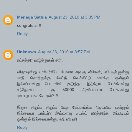
Menaga Sathia
August 23, 2010 at 3:35 PM
congrats sir!!
Reply
Unknown
August 23, 2010 at 3:57 PM
நட்சத்திர வாழ்த்துகள் சார்.
//நோவுன்னு டாக்டர்கிட்ட போனா அவரு ஸ்கேன், எம்.ஆர்.ஐன்னு
பாதி சொத்துக்கு வேட்டு வெச்சிட்டு உனக்கு ஒன்னும்
இல்லப்பான்னு மெடாசின் குடுத்தா இத்தோட போச்சேன்னு
சந்தோசப்படாம, ரூ 50000 அனியாயமா போச்சுன்னு
புலம்புறாய்ங்களே ஏன்? //
இதுல திரும்ப திரும்ப வேற கேப்பாய்ங்க நிஜமாவே ஒன்னும்
இல்லையா டாக்டர்? இவ்வளவு டெஸ்ட் எடுத்திங்க அப்பிடியும்
ஒன்னும் இல்லையான்னு. ஹி ஹி ஹி
Reply