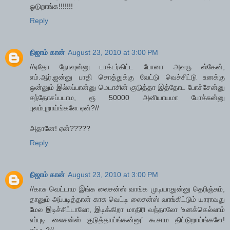
ஓடுறாங்க!!!!!!!
Reply
நிஜாம் கான்
August 23, 2010 at 3:00 PM
//ஏதோ நோவுன்னு டாக்டர்கிட்ட போனா அவரு ஸ்கேன்,
எம்.ஆர்.ஐன்னு பாதி சொத்துக்கு வேட்டு வெச்சிட்டு உனக்கு
ஒன்னும் இல்லப்பான்னு மெடாசின் குடுத்தா இத்தோட போச்சேன்னு
சந்தோசப்படாம, ரூ 50000 அனியாயமா போச்சுன்னு
புலம்புறாய்ங்களே ஏன்?//
அதானே! ஏன்?????
Reply
நிஜாம் கான்
August 23, 2010 at 3:00 PM
//காசு வெட்டாம இங்க லைசன்ஸ் வாங்க முடியாதுன்னு தெரிஞ்சும்,
தானும் அப்படித்தான் காசு வெட்டி லைசன்ஸ் வாங்கிட்டும் யாராவது
மேல இடிச்சிட்டாலோ, இடிக்கிறா மாதிரி வந்தாலோ ‘உனக்கெல்லாம்
எப்புடி லைசன்ஸ் குடுத்தாய்ங்கன்னு’ கூசாம திட்டுறாய்ங்களே!