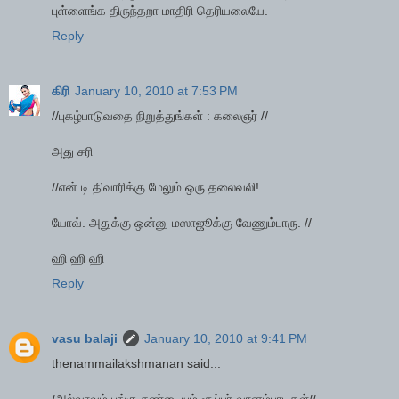
புள்ளைங்க திருந்தறா மாதிரி தெரியலையே.
Reply
கிரி
January 10, 2010 at 7:53 PM
//புகழ்பாடுவதை நிறுத்துங்கள் : கலைஞர் //
அது சரி
//என்.டி.திவாரிக்கு மேலும் ஒரு தலைவலி!
யோவ். அதுக்கு ஒன்னு மஸாஜூக்கு வேணும்பாரு. //
ஹி ஹி ஹி
Reply
vasu balaji
January 10, 2010 at 9:41 PM
thenammailakshmanan said...