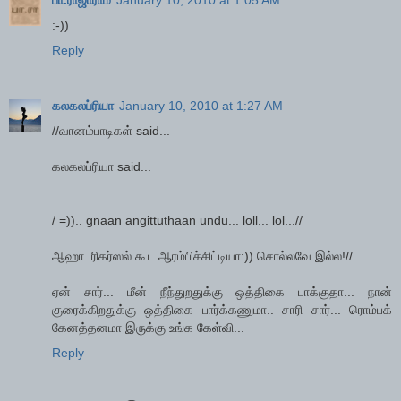
பா.ராஜாராம்
January 10, 2010 at 1:05 AM
:-))
Reply
கலகலப்ரியா
January 10, 2010 at 1:27 AM
//வானம்பாடிகள் said...
கலகலப்ரியா said...
/ =)).. gnaan angittuthaan undu... loll... lol...//
ஆஹா. ரிகர்ஸல் கூட ஆரம்பிச்சிட்டியா:)) சொல்லவே இல்ல!//
ஏன் சார்... மீன் நீந்துறதுக்கு ஒத்திகை பாக்குதா... நான்
குரைக்கிறதுக்கு ஒத்திகை பார்க்கணுமா.. சாரி சார்... ரொம்பக்
கேனத்தனமா இருக்கு உங்க கேள்வி...
Reply