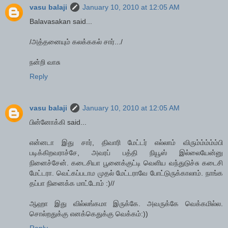
vasu balaji
January 10, 2010 at 12:05 AM
Balavasakan said...
/அத்தனையும் கலக்ககல் சார்.../
நன்றி வாசு
Reply
vasu balaji
January 10, 2010 at 12:05 AM
பின்னோக்கி said...
என்னடா இது சார், திவாரி மேட்டர் எல்லாம் விரும்ம்ம்ம்ம்பி
படிக்கிறவராச்சே, அவரப் பத்தி நியூஸ் இல்லையேன்னு
நினைச்சேன். கடைசியா பூனைக்குட்டி வெளிய வந்துடுச்சு கடைசி
மேட்டரா. வெட்கப்படாம முதல் மேட்டராவே போட்டுருக்காலாம். நாங்க
தப்பா நினைக்க மாட்டோம் :)//
ஆஹா இது வில்லங்கமா இருக்கே. அவருக்கே வெக்கமில்ல.
சொல்றதுக்கு எனக்கெதுக்கு வெக்கம்:))