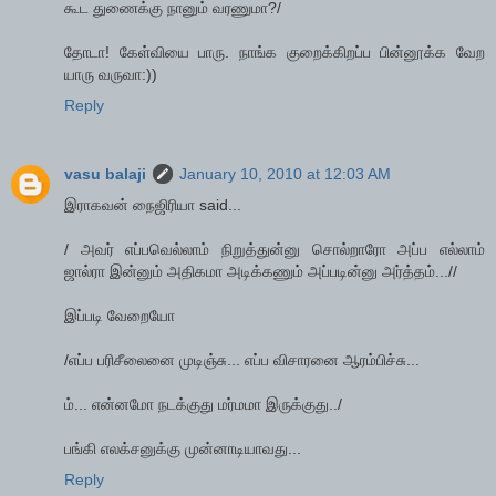
கூட துணைக்கு நானும் வரணுமா?/
தோடா! கேள்வியை பாரு. நாங்க குறைக்கிறப்ப பின்னூக்க வேற
யாரு வருவா:))
Reply
vasu balaji
January 10, 2010 at 12:03 AM
இராகவன் நைஜிரியா said...
/ அவர் எப்பவெல்லாம் நிறுத்துன்னு சொல்றாரோ அப்ப எல்லாம்
ஜால்ரா இன்னும் அதிகமா அடிக்கணும் அப்படின்னு அர்த்தம்...//
இப்படி வேறையோ
/எப்ப பரிசீலைனை முடிஞ்சு... எப்ப விசாரனை ஆரம்பிச்சு...
ம்... என்னமோ நடக்குது மர்மமா இருக்குது../
பங்கி எலக்சனுக்கு முன்னாடியாவது...
Reply