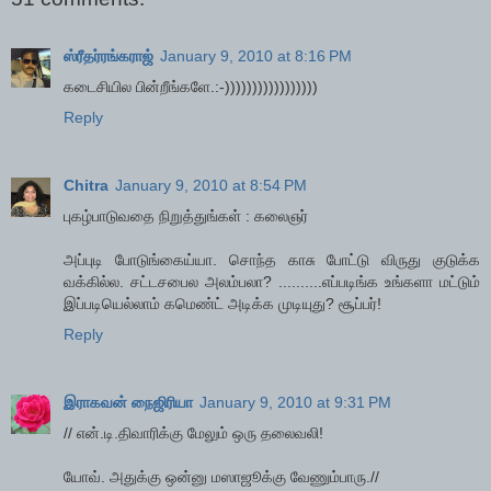
ஸ்ரீதர்ரங்கராஜ்
January 9, 2010 at 8:16 PM
கடைசியில பின்றீங்களே.:-)))))))))))))))))
Reply
Chitra
January 9, 2010 at 8:54 PM
புகழ்பாடுவதை நிறுத்துங்கள் : கலைஞர்
அப்புடி போடுங்கைய்யா. சொந்த காசு போட்டு விருது குடுக்க
வக்கில்ல. சட்டசபைல அலம்பலா? ..........எப்படிங்க உங்களா மட்டும்
இப்படியெல்லாம் கமெண்ட் அடிக்க முடியுது? சூப்பர்!
Reply
இராகவன் நைஜிரியா
January 9, 2010 at 9:31 PM
// என்.டி.திவாரிக்கு மேலும் ஒரு தலைவலி!
யோவ். அதுக்கு ஒன்னு மஸாஜூக்கு வேணும்பாரு.//