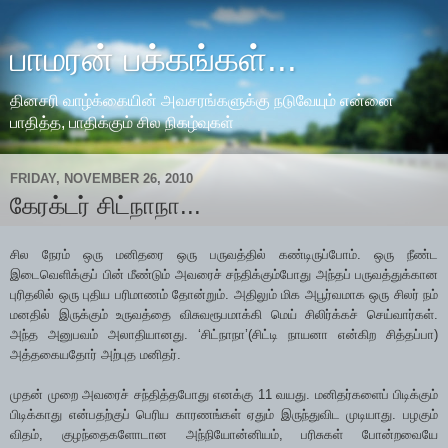
பாமரன் பக்கங்கள்...
தினசரி வாழ்க்கையின் அவசரங்களுக்கு நடுவேயும் என்னை
பாதித்த, பாதிக்கும் சில நிகழ்வுகள்
FRIDAY, NOVEMBER 26, 2010
கேரக்டர் சிட்நாநா...
சில நேரம் ஒரு மனிதரை ஒரு பருவத்தில் கண்டிருப்போம். ஒரு நீண்ட
இடைவெளிக்குப் பின் மீண்டும் அவரைச் சந்திக்கும்போது அந்தப் பருவத்துக்கான
புரிதலில் ஒரு புதிய பரிமாணம் தோன்றும். அதிலும் மிக அபூர்வமாக ஒரு சிலர் நம்
மனதில் இருக்கும் உருவத்தை விசுவரூபமாக்கி மெய் சிலிர்க்கச் செய்வார்கள்.
அந்த அனுபவம் அலாதியானது. ‘சிட்நாநா’(சிட்டி நாயனா என்கிற சித்தப்பா)
அத்தகையதோர் அற்புத மனிதர்.
முதன் முறை அவரைச் சந்தித்தபோது எனக்கு 11 வயது. மனிதர்களைப் பிடிக்கும்
பிடிக்காது என்பதற்குப் பெரிய காரணங்கள் ஏதும் இருந்துவிட முடியாது. பழகும்
விதம், குழந்தைகளோடான அந்நியோன்னியம், பரிசுகள் போன்றவையே