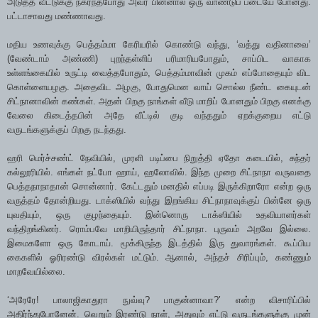
அடுத்த வீட்டுக்கு நகர்ந்தபோது அவர் பின்னால் ஒரு வாண்டுப் படையே போனது.
பட்டாசாவது மண்ணாவது.
மதிய உணவுக்கு பெத்தம்மா கேரியரில் கொண்டு வந்து, ‘வத்து வதினாவை’
(வேண்டாம் அண்ணி) புறந்தள்ளிப் பரிமாரியபோதும், சாப்பிட வாகாக
உள்ளங்கையில் உருட்டி வைத்தபோதும், பெத்தம்மாவின் முகம் எப்போதையும் விட
கொள்ளையழகு. அதைவிட அழகு, போதுமென வாய் சொல்ல நீண்ட கையுடன்
சிட்நானாவின் கண்கள். அதன் பிறகு நாங்கள் வீடு மாறிப் போனதும் பிறகு எனக்கு
வேலை கிடைத்தபின் அதே வீட்டில் குடி வந்ததும் ஏறக்குறைய எட்டு
வருடங்களுக்குப் பிறகு நடந்தது.
ஹரி மெர்ச்சண்ட் நேவியில், முரளி படிப்பை நிறுத்தி ஏதோ கடையில், சுந்தர்
கல்லூரியில். எங்கள் நட்போ ஹாய், ஹலோவில். இந்த முறை சிட்நாநா வருவதை
பெத்தநாநாதான் சொன்னார். கேட்டதும் மனதில் எப்படி இருக்கிறாரோ என்ற ஒரு
வருத்தம் தோன்றியது. டாக்ஸியில் வந்து இறங்கிய சிட்நாநாவுக்குப் பின்னே ஒரு
யுவதியும், ஒரு குழந்தையும். இன்னொரு டாக்ஸியில் உதவியாளர்கள்
வந்திறங்கினர். ரொம்பவே மாறியிருந்தார் சிட்நாநா. புருவம் அறவே இல்லை.
இமைகளோ ஒரு கோடாய். மூக்கிருந்த இடத்தில் இரு துவாரங்கள். கூப்பிய
கைகளில் ஓரிரண்டு விரல்கள் மட்டும். ஆனால், அந்தச் சிரிப்பும், கண்ணும்
மாறவேயில்லை.
‘அரேரே! பாலாஜிகாதுரா நுவ்வு? பாகுன்னாவா?’ என்ற விசாரிப்பில்
அதிர்ந்துபோனேன். வெறும் இரண்டு நாள், அதுவும் எட்டு வருடங்களுக்கு முன்