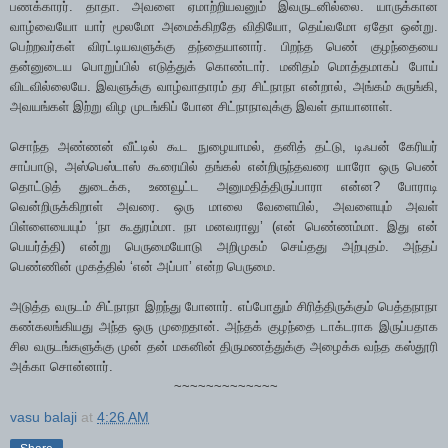
பணக்காரர். தாதா. அவளை ஏமாற்றியவனும் இவருடனில்லை. யாருக்கான
வாழ்வையோ யார் மூலமோ அமைக்கிறதே விதியோ, தெய்வமோ ஏதோ ஒன்று.
பெற்றவர்கள் விரட்டியவளுக்கு தந்தையானார். பிறந்த பெண் குழந்தையை
தன்னுடைய பொறுப்பில் எடுத்துக் கொண்டார். மனிதம் மொத்தமாகப் போய்
விடவில்லையே. இவளுக்கு வாழ்வாதாரம் தர சிட்நாநா என்றால், அங்கம் சுருங்கி,
அவயங்கள் இற்று விழ முடங்கிப் போன சிட்நாநாவுக்கு இவள் தாயானாள்.
சொந்த அண்ணன் வீட்டில் கூட நுழையாமல், தனித் தட்டு, டிஃபன் கேரியர்
சாப்பாடு, அஸ்பெஸ்டாஸ் கூரையில் தங்கல் என்றிருந்தவரை யாரோ ஒரு பெண்
தொட்டுத் துடைக்க, உணவூட்ட அனுமதித்திருப்பாரா என்ன? போராடி
வென்றிருக்கிறாள் அவரை. ஒரு மாலை வேளையில், அவளையும் அவள்
பிள்ளையையும் ‘நா கூதுரம்மா. நா மனவராலு’ (என் பெண்ணம்மா. இது என்
பெயர்த்தி) என்று பெருமையோடு அறிமுகம் செய்தது அற்புதம். அந்தப்
பெண்ணின் முகத்தில் ‘என் அப்பா’ என்ற பெருமை.
அடுத்த வருடம் சிட்நாநா இறந்து போனார். எப்போதும் சிரித்திருக்கும் பெத்தநாநா
கண்கலங்கியது அந்த ஒரு முறைதான். அந்தக் குழந்தை டாக்டராக இருப்பதாக
சில வருடங்களுக்கு முன் தன் மகனின் திருமணத்துக்கு அழைக்க வந்த கஸ்தூரி
அக்கா சொன்னார்.
~~~~~~~~~~~~~
vasu balaji
at
4:26 AM