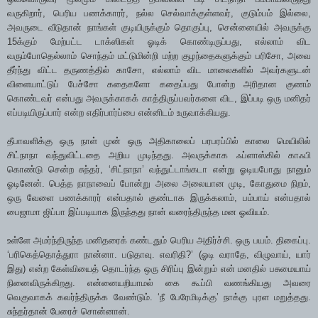
வருகிறார், பெரிய பணக்காரர், நல்ல செல்வாக்குள்ளவர், குடும்பம் இல்லை,
அவருடை வீடுதான் நாங்கள் குடியிருக்கும் தொகுப்பு, சென்னையில் அவருக்கு
15க்கும் மேற்பட்ட டாக்ஸிகள் ஓடிக் கொண்டிருப்பது, எல்லாம் விட
வரும்போதெல்லாம் சொந்தம் மட்டுமின்றி மற்ற குழந்தைகளுக்கும் பரிசோ, அவை
தீர்ந்து விட்ட தருணத்தில் காசோ, எல்லாம் விட மாலைகளில் அவர்களுடன்
விளையாட்டுப் பேச்சோ கதைகளோ கதைப்பது போன்ற அரிதான குணம்
கொண்டவர் என்பது அவருக்காகக் காத்திருப்பவர்களை விட, இப்படி ஒரு மனிதர்
எப்படியிருப்பார் என்ற எதிர்பார்ப்பை என்னிடம் உருவாக்கியது.
தீபாவளிக்கு ஒரு நாள் முன் ஒரு அதிகாலைப் பரபரப்பில் காலை மெயிலில்
சிட்நாநா வந்துவிட்டதை அறிய முடிந்தது. அவருக்காக ஃப்ளாஸ்கில் காஃபி
கொண்டு சென்ற சுந்தர், ‘சிட்நாநா’ வந்துட்டாங்கடா என்று ஓடியபோது நானும்
ஓடினேன். பெத்த நாநாவைப் போன்று அலை அலையான முடி, கோதுமை நிறம்,
ஒரு வேளை பணக்காரர் என்பதால் குண்டாக இருக்கலாம், பம்பாய் என்பதால்
பைஜாமா ஜிப்பா இப்படியாக இருந்தது நான் வரைந்திருந்த மன ஓவியம்.
உள்ளே அமர்ந்திருந்த மனிதரைக் கண்டதும் பெரிய அதிர்ச்சி. ஒரு பயம். திகைப்பு.
‘பரிகெத்தொத்துரா நான்னா. படுதாவு. எவரிதி?’ (ஓடி வராதே, விழுவாய், யார்
இது) என்ற கேள்வியைத் தொடர்ந்த ஒரு சிரிப்பு இன்றும் என் மனதில் பசுமையாய்
நினைவிருக்கிறது. என்னையறியாமல் கை கூப்பி வணங்கியது அவரை
வெகுவாகக் கவர்ந்திருக்க வேண்டும். ‘நீ பேரேமிடிக்கு’ நாக்கு புரள மறுத்தது.
சுந்தர்தான் பேரைச் சொன்னான்.