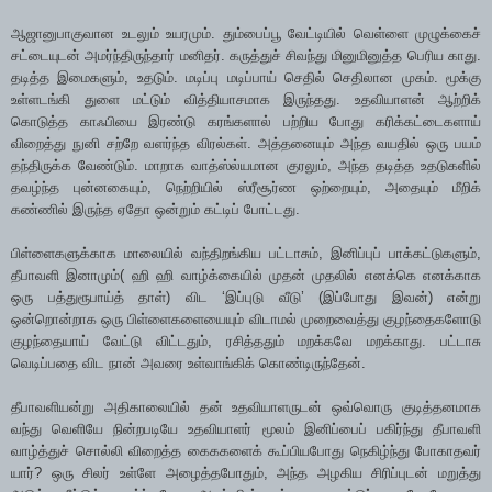
ஆஜானுபாகுவான உடலும் உயரமும். தும்பைப்பூ வேட்டியில் வெள்ளை முழுக்கைச்
சட்டையுடன் அமர்ந்திருந்தார் மனிதர். கருத்துச் சிவந்து மினுமினுத்த பெரிய காது.
தடித்த இமைகளும், உதடும். மடிப்பு மடிப்பாய் செதில் செதிலான முகம். மூக்கு
உள்ளடங்கி துளை மட்டும் வித்தியாசமாக இருந்தது. உதவியாளன் ஆற்றிக்
கொடுத்த காஃபியை இரண்டு கரங்களால் பற்றிய போது கரிக்கட்டைகளாய்
விறைத்து நுனி சற்றே வளர்ந்த விரல்கள். அத்தனையும் அந்த வயதில் ஒரு பயம்
தந்திருக்க வேண்டும். மாறாக வாத்ஸ்ல்யமான குரலும், அந்த தடித்த உதடுகளில்
தவழ்ந்த புன்னகையும், நெற்றியில் ஸ்ரீசூர்ண ஒற்றையும், அதையும் மீறிக்
கண்ணில் இருந்த ஏதோ ஒன்றும் கட்டிப் போட்டது.
பிள்ளைகளுக்காக மாலையில் வந்திறங்கிய பட்டாசும், இனிப்புப் பாக்கட்டுகளும்,
தீபாவளி இனாமும்( ஹி ஹி வாழ்க்கையில் முதன் முதலில் எனக்கெ எனக்காக
ஒரு பத்துரூபாய்த் தாள்) விட ‘இப்புடு வீடு’ (இப்போது இவன்) என்று
ஒன்றொன்றாக ஒரு பிள்ளைகளையையும் விடாமல் முறைவைத்து குழந்தைகளோடு
குழந்தையாய் வேட்டு விட்டதும், ரசித்ததும் மறக்கவே மறக்காது. பட்டாசு
வெடிப்பதை விட நான் அவரை உள்வாங்கிக் கொண்டிருந்தேன்.
தீபாவளியன்று அதிகாலையில் தன் உதவியாளருடன் ஒவ்வொரு குடித்தனமாக
வந்து வெளியே நின்றபடியே உதவியாளர் மூலம் இனிப்பைப் பகிர்ந்து தீபாவளி
வாழ்த்துச் சொல்லி விறைத்த கைககளைக் கூப்பியபோது நெகிழ்ந்து போகாதவர்
யார்? ஒரு சிலர் உள்ளே அழைத்தபோதும், அந்த அழகிய சிரிப்புடன் மறுத்து