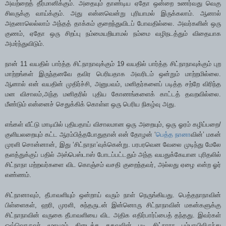
அவற்றைத் தீர்மானிக்கும். அதையும் தாண்டிய ஏதோ ஒன்றை உணர்வது வெகு
சிலருக்கு வாய்க்கும். அது என்னவென்று புரியாமல் இருக்கலாம். ஆனால்
அதனாலெல்லாம் அந்தத் தாக்கம் குறைந்துவிடப் போவதில்லை. அவர்களின் ஒரு
குணம், ஏதோ ஒரு சிறப்பு நம்மையறியாமல் நம்மை வழிநடத்தும் விதையாக
அமர்ந்துவிடும்.
நான் 11 வயதில் பார்த்த சிட்நாநாவுக்கும் 19 வயதில் பார்த்த சிட்நாநாவுக்கும் புற
மாற்றங்கள் இருந்தனவே தவிர பெரியதாக அவரிடம் ஒன்றும் மாற்றமில்லை.
ஆனால் என் வயதின் முதிர்ச்சி, அனுபவம், மனிதர்களைப் படித்த சற்றே விரிந்த
மன விசாலம்,அந்த மனிதரில் புதிய கோணங்களைக் காட்டத் தவறவில்லை.
மீண்டும் என்னைச் செதுக்கிக் கொள்ள ஒரு பெரிய நிகழ்வு அது.
எங்கள் வீட்டு மாடியில் புதியதாய் விசாலமான ஒரு அறையும், ஒரு ஓரம் கழிப்பறை/
குளியலறையும் கட்ட ஆரம்பித்தபோதுதான் என் தோழன் ‘
பெத்த நானா
வின்’ மகன்
முரளி சொன்னான், இது ‘சிட்நாநா’வுக்கென்று. பரபரவென வேலை முடிந்து மேலே
தளத்துக்குப் பதில் அஸ்பெஸ்டாஸ் போடப்பட்டதும் அந்த வயதுக்கேயான புரிதலில்
சிட்நாநா மற்றவர்களை விட கொஞ்சம் வசதி குறைந்தவர், அல்லது ஏழை என்ற ஓர்
எண்ணம்.
சிட்நானாவும், தீபாவளியும் ஒன்றாய் வரும் நாள் நெருங்கியது. பெத்தநாநாவின்
பிள்ளைகள், ஹரி, முரளி, சுந்தருடன் இன்னொரு சிட்நாநாவின் மகன்களுக்கு
சிட்நாநாவின் வருகை தீபாவளியை விட அதிக எதிர்பார்ப்பைத் தந்தது. இவர்கள்
ஒவ்வொருவர் மூலமும் கிடைத்த தகவலின் படி சிட்நாநா பம்பாயிலிருந்து