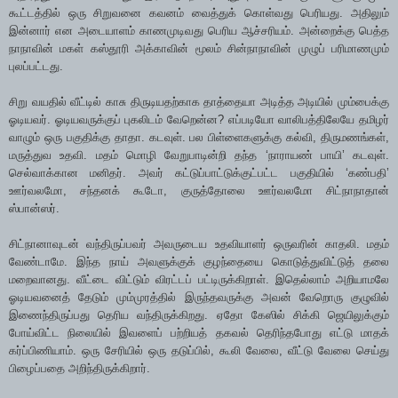
கூட்டத்தில் ஒரு சிறுவனை கவனம் வைத்துக் கொள்வது பெரியது. அதிலும்
இன்னார் என அடையாளம் காணமுடிவது பெரிய ஆச்சரியம். அன்றைக்கு பெத்த
நாநாவின் மகள் கஸ்தூரி அக்காவின் மூலம் சின்நாநாவின் முழுப் பரிமாணமும்
புலப்பட்டது.
சிறு வயதில் வீட்டில் காசு திருடியதற்காக தாத்தையா அடித்த அடியில் மும்பைக்கு
ஓடியவர். ஓடியவருக்குப் புகலிடம் வேறென்ன? எப்படியோ வாலிபத்திலேயே தமிழர்
வாழும் ஒரு பகுதிக்கு தாதா. கடவுள். பல பிள்ளைகளுக்கு கல்வி, திருமணங்கள்,
மருத்துவ உதவி. மதம் மொழி வேறுபாடின்றி தந்த ‘நாராயண் பாயி’ கடவுள்.
செல்வாக்கான மனிதர். அவர் கட்டுப்பாட்டுக்குட்பட்ட பகுதியில் ‘கண்பதி’
ஊர்வலமோ, சந்தனக் கூடோ, குருத்தோலை ஊர்வலமோ சிட்நாநாதான்
ஸ்பான்ஸர்.
சிட்நானாவுடன் வந்திருப்பவர் அவருடைய உதவியாளர் ஒருவரின் காதலி. மதம்
வேண்டாமே. இந்த நாய் அவளுக்குக் குழந்தையை கொடுத்துவிட்டுத் தலை
மறைவானது. வீட்டை விட்டும் விரட்டப் பட்டிருக்கிறாள். இதெல்லாம் அறியாமலே
ஓடியவனைத் தேடும் மும்முரத்தில் இருந்தவருக்கு அவன் வேறொரு குழுவில்
இணைந்திருப்பது தெரிய வந்திருக்கிறது. ஏதோ கேஸில் சிக்கி ஜெயிலுக்கும்
போய்விட்ட நிலையில் இவளைப் பற்றியத் தகவல் தெரிந்தபோது எட்டு மாதக்
கர்ப்பிணியாம். ஒரு சேரியில் ஒரு தடுப்பில், கூலி வேலை, வீட்டு வேலை செய்து
பிழைப்பதை அறிந்திருக்கிறார்.